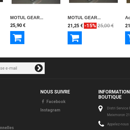
MOTUL GEAR...
MOTUL GEAR...
Ad
25,90 €
-15%
25,00 €
21,25 €
21
NOUS SUIVRE
INFORMATION
BOUTIQUE
Facebook
Distri Service
Instagram
Meixmoron 21
Appelez-nous 
nnelles