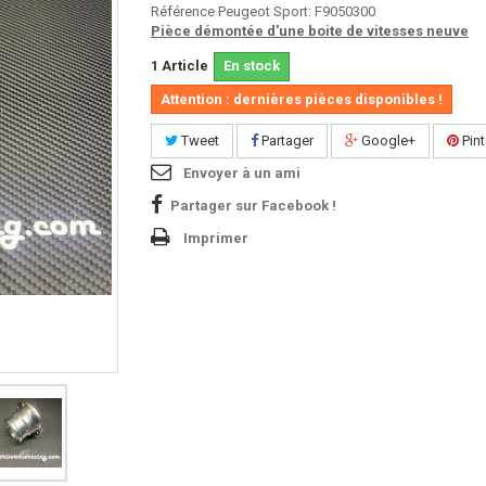
Référence Peugeot Sport: F9050300
Pièce démontée d'une boite de vitesses neuve
1
Article
En stock
Attention : dernières pièces disponibles !
Tweet
Partager
Google+
Pint
Envoyer à un ami
Partager sur Facebook !
Imprimer