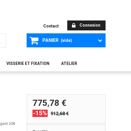
Connexion
Contact
PANIER
(vide)
VISSERIE ET FIXATION
ATELIER
775,78 €
-15%
912,68 €
ugeot 208