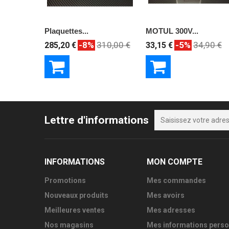
Plaquettes...
MOTUL 300V...
-8%
310,00 €
-5%
34,90 €
285,20 €
33,15 €
Lettre d'informations
INFORMATIONS
MON COMPTE
Promotions
Mes commandes
Nouveaux produits
Mes avoirs
Meilleures ventes
Mes adresses
Nos magasins
Mes informations perso