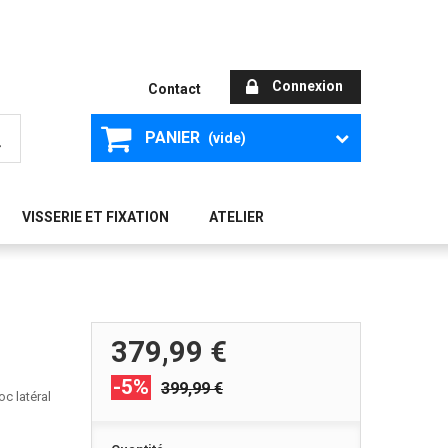
Connexion
Contact
PANIER
(vide)
VISSERIE ET FIXATION
ATELIER
379,99 €
-5%
399,99 €
c latéral