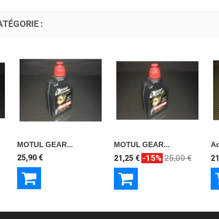
TÉGORIE :
MOTUL GEAR...
MOTUL GEAR...
Ad
25,90 €
-15%
25,00 €
21,25 €
21