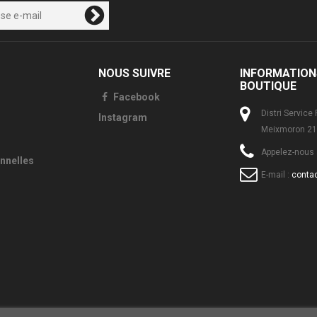
NOUS SUIVRE
INFORMATION
BOUTIQUE
Facebook
Distri Service
Instagram
Meixmoron 21
Appelez-nous 
nnelles
E-mail :
conta