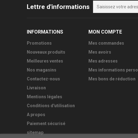
Lettre d'informations
INFORMATIONS
MON COMPTE
Promotions
Mes commandes
Nouveaux produits
Mes avoirs
Meilleures ventes
Mes adresses
Nos magasins
Mes informations perso
Contactez-nous
Mes bons de réduction
Livraison
Mentions légales
Conditions d'utilisation
A propos
Paiement sécurisé
sitemap