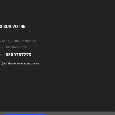
S SUR VOTRE
 Racing, 26 rue Charles de
120 DIENAY France
0380757273
au :
ct@distriserviceracing.com