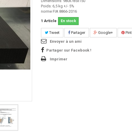
Dimensions: 980x785x150
Poids: 6,5 kg +/- 5%
norme FIA 8866-2016
1
Article
En stock
Tweet
Partager
Google+
Pint
Envoyer à un ami
Partager sur Facebook !
Imprimer