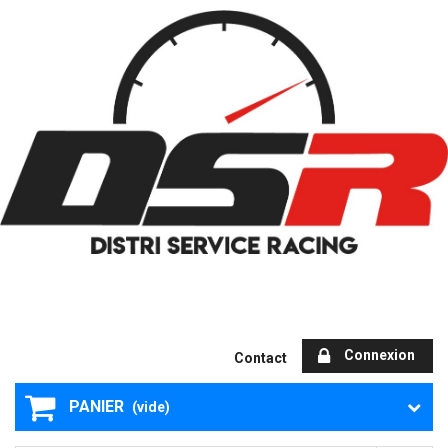
Connexion
Contact
PANIER
(vide)