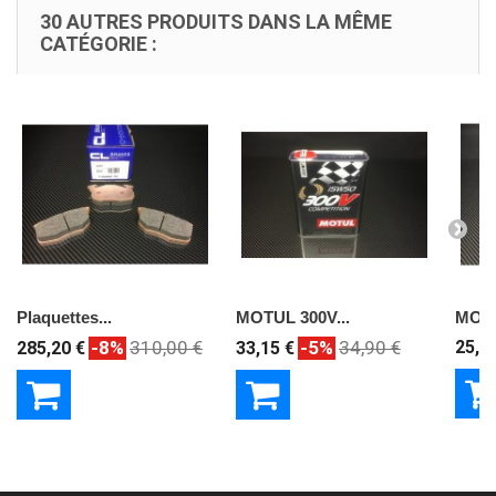
30 AUTRES PRODUITS DANS LA MÊME
CATÉGORIE :
Plaquettes...
MOTUL 300V...
MOTU
-8%
310,00 €
-5%
34,90 €
25,9
285,20 €
33,15 €