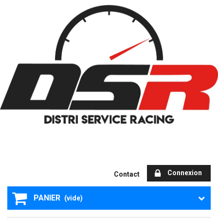
Connexion
Contact
PANIER
(vide)