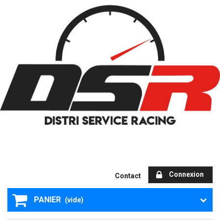
Connexion
Contact
PANIER
(vide)